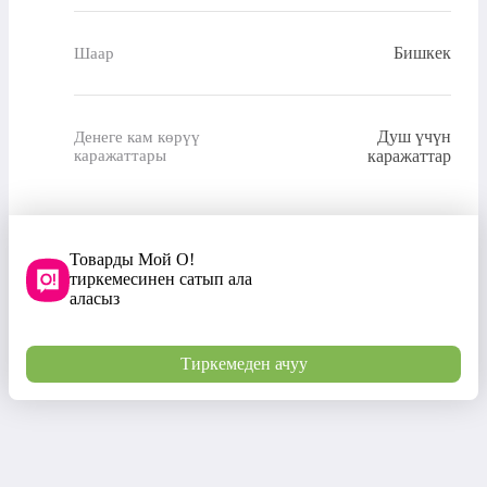
Бишкек
Шаар
Душ үчүн
Денеге кам көрүү
каражаттары
каражаттар
Товарды Мой О!
тиркемесинен сатып ала
аласыз
Тиркемеден ачуу