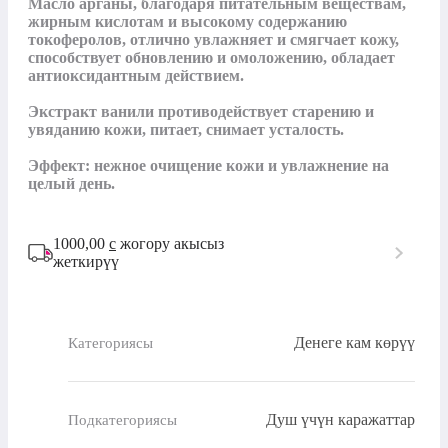
Масло арганы, благодаря питательным веществам, 
жирным кислотам и высокому содержанию 
токоферолов, отлично увлажняет и смягчает кожу, 
способствует обновлению и омоложению, обладает 
антиоксидантным действием.

Экстракт ванили противодействует старению и 
увяданию кожи, питает, снимает усталость.

Эффект: нежное очищение кожи и увлажнение на 
целый день.
1000,00
с
жогору акысыз
жеткирүү
Денеге кам көрүү
Категориясы
Душ үчүн каражаттар
Подкатегориясы