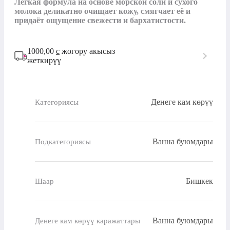
Лёгкая формула на основе морской соли и сухого 
молока деликатно очищает кожу, смягчает её и 
придаёт ощущение свежести и бархатистости.
1000,00
с
жогору акысыз
жеткирүү
Денеге кам көрүү
Категориясы
Ванна буюмдары
Подкатегориясы
Бишкек
Шаар
Ванна буюмдары
Денеге кам көрүү каражаттары