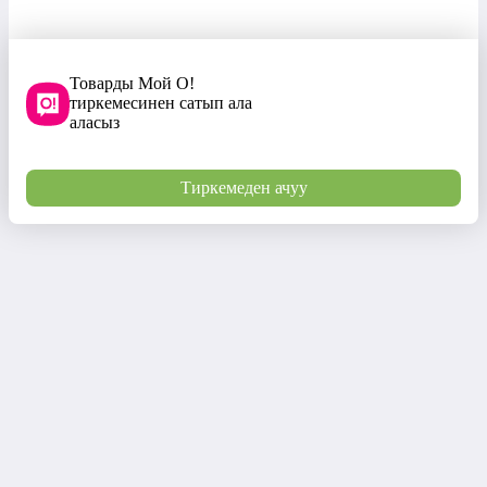
Товарды Мой О!
тиркемесинен сатып ала
аласыз
Тиркемеден ачуу