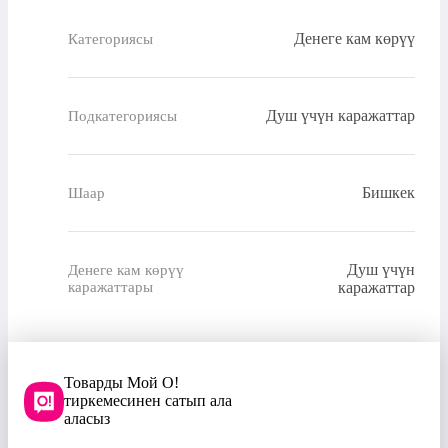
Денеге кам көрүү
Категориясы
Душ үчүн каражаттар
Подкатегориясы
Бишкек
Шаар
Душ үчүн
Денеге кам көрүү
каражаттары
каражаттар
Товарды Мой О!
тиркемесинен сатып ала
аласыз