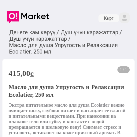
Кырг
Денеге кам көрүү
/
Душ үчүн каражаттар
/
Душ үчүн каражаттар
/
Масло для душа Упругость и Релаксация
Ecolatier, 250 мл
1 / 1
415,00
c
Масло для душа Упругость и Релаксация
Ecolatier, 250 мл
Экстра питательное масло для душа Ecolatier нежно 
очищает кожу, глубоко питает и насыщает ее влагой 
и питательными веществами. При нанесении на 
влажное тело или губку и контакте с водой 
превращается в шелковую пену! Снимает стресс и 
усталость, оставляет на коже приятный аромат. В 