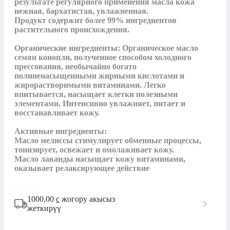
результате регулярного применения масла кожа 
нежная, бархатистая, увлажненная.

Продукт содержит более 99% ингредиентов 
растительного происхождения.

Органические ингредиенты: Органическое масло 
семян конопли, полученное способом холодного 
прессования, необычайно богато 
полиненасыщенными жирными кислотами и 
жирорастворимыми витаминами. Легко 
впитывается, насыщает клетки полезными 
элементами. Интенсивно увлажняет, питает и 
восстанавливает кожу.

Активные ингредиенты:

Масло мелиссы стимулирует обменные процессы, 
тонизирует, освежает и омолаживает кожу.

Масло лаванды насыщает кожу витаминами, 
оказывает релаксирующее действие
1000,00
с
жогору акысыз
жеткирүү