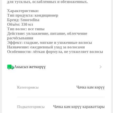
для тусклых, ослабленных и обезвоженных.

Характеристики:

Тип продукта: кондиционер

Бренд: Smorodina

Объём: 330 мл

Тип волос: все типы

Действие: увлажнение, питание, облегчение 
расчёсывания

Эффект: гладкие, мягкие и ухоженные волосы

Назначение: ежедневный уход за волосами

Особенности: лёгкая формула, не утяжеляет волосы
Акысыз жеткирүү
Чачка кам көрүү
Категориясы
Чачка кам көрүү каражаттары
Подкатегориясы