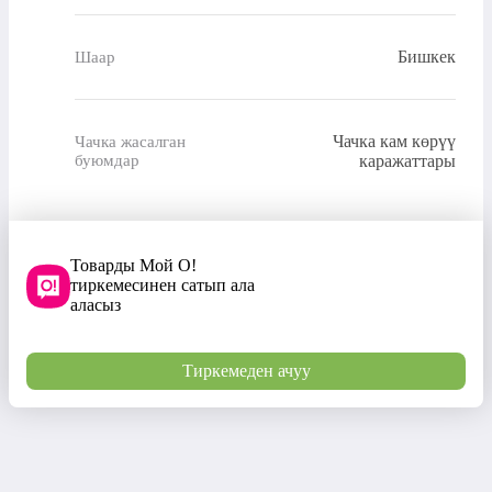
Бишкек
Шаар
Чачка кам көрүү
Чачка жасалган
буюмдар
каражаттары
Товарды Мой О!
тиркемесинен сатып ала
аласыз
Тиркемеден ачуу