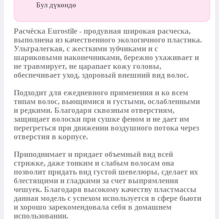
Бул дүкөндө
Расчёска Eurostile - продувная широкая расческа, 
выполнена из качественного экологичного пластика. 
Ультралегкая, с жесткими зубчиками и с 
шариковыми наконечниками, бережно ухаживает и 
не травмирует, не царапает кожу головы, 
обеспечивает уход, здоровый внешний вид волос.

Подходит для ежедневного применения и ко всем 
типам волос, вьющимися и густыми, ослабленными 
и редкими. Благодаря сквозным отверстиям, 
защищает волоски при сушке феном и не дает им 
перегреться при движении воздушного потока через 
отверстия в корпусе.

Приподнимает и придает объемный вид всей 
стрижке, даже тонким и слабым волосам она 
позволит придать вид густой шевелюры, сделает их 
блестящими и гладкими за счет выпрямления 
чешуек. Благодаря высокому качеству пластмассы 
данная модель с успехом используется в сфере бьюти 
и хорошо зарекомендовала себя в домашнем 
использовании.