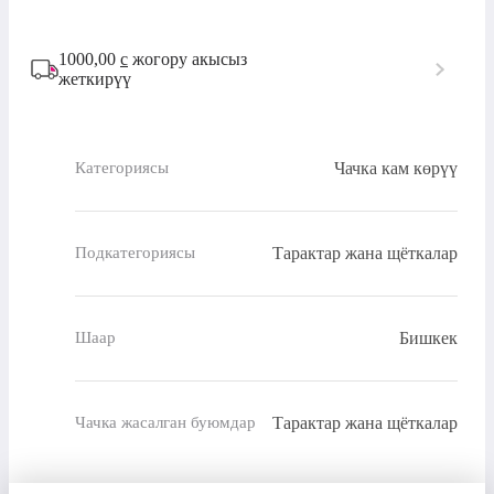
1000,00
с
жогору акысыз
жеткирүү
Чачка кам көрүү
Категориясы
Тарактар жана щёткалар
Подкатегориясы
Бишкек
Шаар
Тарактар жана щёткалар
Чачка жасалган буюмдар