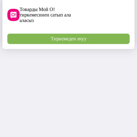
Товарды Мой О!
тиркемесинен сатып ала
аласыз
Тиркемеден ачуу