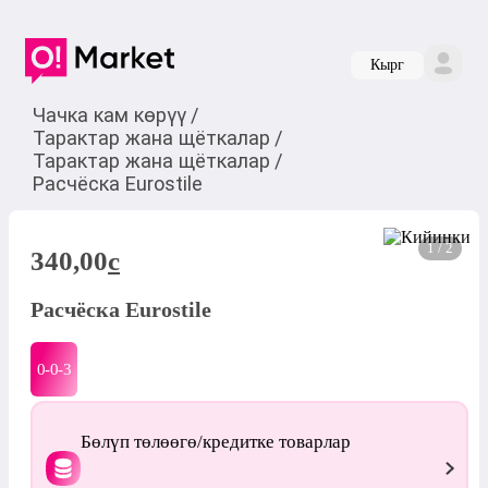
Кырг
Чачка кам көрүү
/
Тарактар жана щёткалар
/
Тарактар жана щёткалар
/
Расчёска Eurostile
1 / 2
340,00
c
Расчёска Eurostile
0-0-
3
Бөлүп төлөөгө/кредитке товарлар