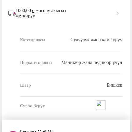
1000,00
с
жогору акысыз
жеткирүү
Сулуулук жана кам көрүү
Категориясы
Маникюр жана педикюр үчүн
Подкатегориясы
Бишкек
Шаар
Суроо берүү
Товарды Мой О!