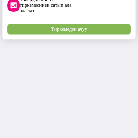
тиркемесинен сатып ала
аласыз
Тиркемеден ачуу