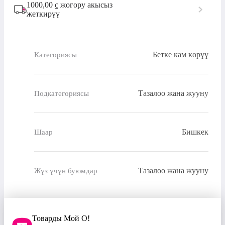
1000,00
с
жогору акысыз
жеткирүү
Бетке кам көрүү
Категориясы
Тазалоо жана жууну
Подкатегориясы
Бишкек
Шаар
Тазалоо жана жууну
Жүз үчүн буюмдар
Товарды Мой О!