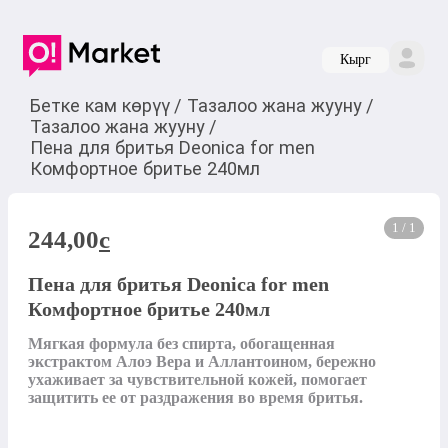
Кырг
Бетке кам көрүү
/
Тазалоо жана жууну
/
Тазалоо жана жууну
/
Пена для бритья Deonica for men
Комфортное бритье 240мл
1 / 1
244,00
c
Пена для бритья Deonica for men
Комфортное бритье 240мл
Мягкая формула без спирта, обогащенная 
экстрактом Алоэ Вера и Аллантоином, бережно 
ухаживает за чувствительной кожей, помогает 
защитить ее от раздражения во время бритья.