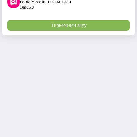
тиркемесинен сатып ала
аласыз
Тиркемеден ачуу