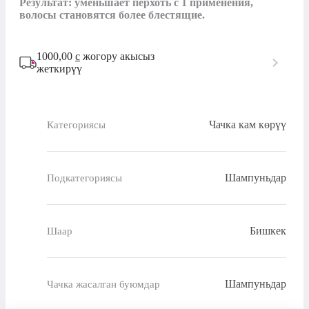
Результат: уменьшает перхоть с 1 применения, 
волосы становятся более блестящие.
1000,00
с
жогору акысыз
жеткирүү
Чачка кам көрүү
Категориясы
Шампуньдар
Подкатегориясы
Бишкек
Шаар
Шампуньдар
Чачка жасалган буюмдар