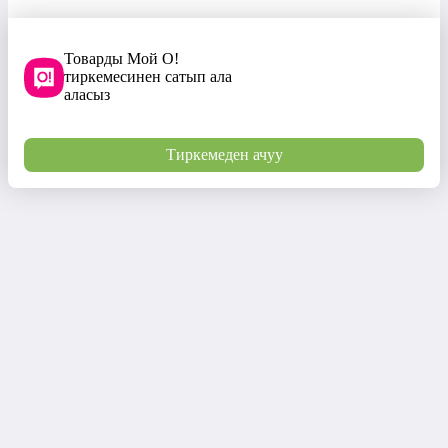
Товарды Мой О!
тиркемесинен сатып ала
аласыз
Тиркемеден ачуу