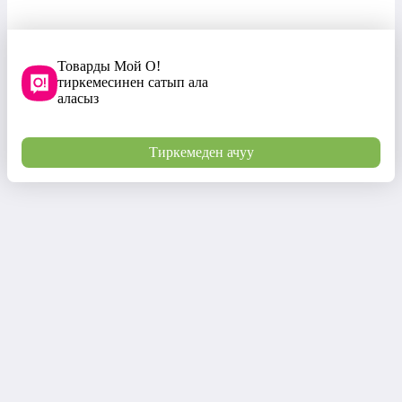
Товарды Мой О!
тиркемесинен сатып ала
аласыз
Тиркемеден ачуу