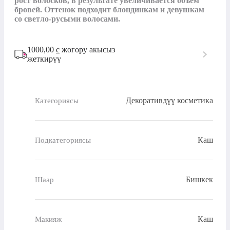
рост волосков, в результате увеличивается объем 
бровей. Оттенок подходит блондинкам и девушкам 
со светло-русыми волосами.
1000,00
с
жогору акысыз
жеткирүү
Декоративдүү косметика
Категориясы
Каш
Подкатегориясы
Бишкек
Шаар
Каш
Макияж