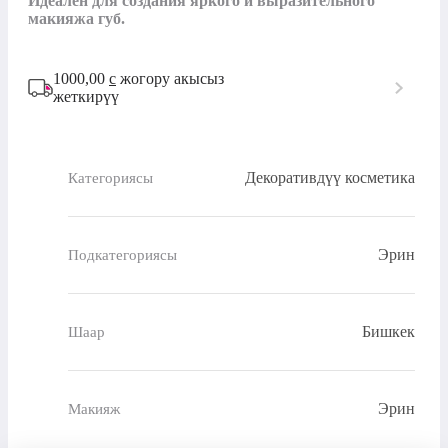
Идеален для создания яркого и выразительного 
макияжа губ.
1000,00
с
жогору акысыз
жеткирүү
Декоративдүү косметика
Категориясы
Эрин
Подкатегориясы
Бишкек
Шаар
Эрин
Макияж