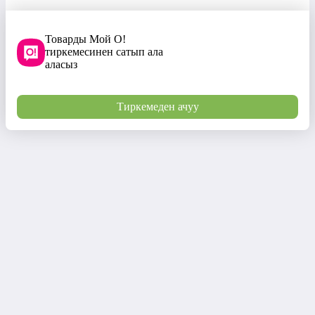
Товарды Мой О!
тиркемесинен сатып ала
аласыз
Тиркемеден ачуу