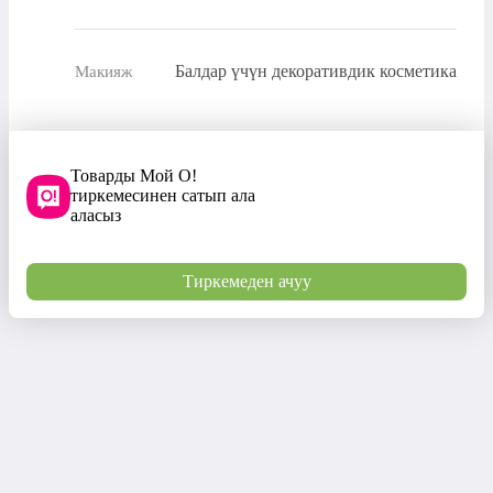
Балдар үчүн декоративдик косметика
Макияж
Товарды Мой О!
тиркемесинен сатып ала
аласыз
Тиркемеден ачуу