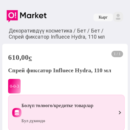
Кырг
Декоративдүү косметика
/
Бет
/
Бет
/
Спрей фиксатор Influece Hydra, 110 мл
1 / 1
610,00
c
Спрей фиксатор Influece Hydra, 110 мл
0-0-
3
Бөлүп төлөөгө/кредитке товарлар
Бул дүкөндө