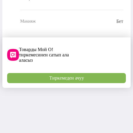
Бет
Макияж
Товарды Мой О!
тиркемесинен сатып ала
аласыз
Тиркемеден ачуу