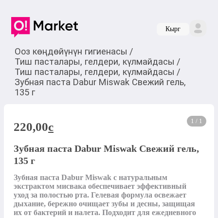
Кырг
Ооз көңдөйүнүн гигиенасы
/
Тиш пасталары, гелдери, күлмайдасы
/
Тиш пасталары, гелдери, күлмайдасы
/
Зубная паста Dabur Miswak Свежий гель,
135 г
1 / 1
220,00
c
Зубная паста Dabur Miswak Свежий гель,
135 г
Зубная паста Dabur Miswak с натуральным 
экстрактом мисвака обеспечивает эффективный 
уход за полостью рта. Гелевая формула освежает 
дыхание, бережно очищает зубы и десны, защищая 
их от бактерий и налета. Подходит для ежедневного 