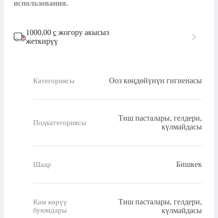
использования.
1000,00
с
жогору акысыз
жеткирүү
Ооз көңдөйүнүн гигиенасы
Категориясы
Тиш пасталары, гелдери,
Подкатегориясы
күлмайдасы
Бишкек
Шаар
Тиш пасталары, гелдери,
Кам көрүү
буюмдары
күлмайдасы