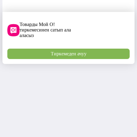
Товарды Мой О!
тиркемесинен сатып ала
аласыз
Тиркемеден ачуу