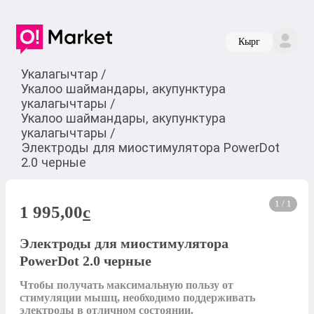
Кырг
Укалагычтар
/
Укалоо шаймандары, акупунктура
укалагычтары
/
Укалоо шаймандары, акупунктура
укалагычтары
/
Электроды для миостимулятора PowerDot
2.0 черные
1 / 1
1 995,00
c
Электроды для миостимулятора
PowerDot 2.0 черные
Чтобы получать максимальную пользу от 
стимуляции мышц, необходимо поддерживать 
электроды в отличном состоянии.
