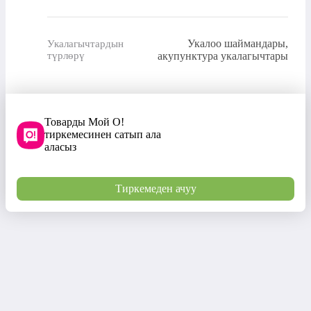
Укалоо шаймандары,
Укалагычтардын
түрлөрү
акупунктура укалагычтары
Товарды Мой О!
тиркемесинен сатып ала
аласыз
Тиркемеден ачуу