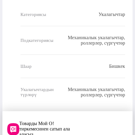
Укалагычтар
Категориясы
Механикалык укалагычтар,
Подкатегориясы
роллерлер, сүргүчтөр
Бишкек
Шаар
Механикалык укалагычтар,
Укалагычтардын
түрлөрү
роллерлер, сүргүчтөр
Товарды Мой О!
тиркемесинен сатып ала
аласыз