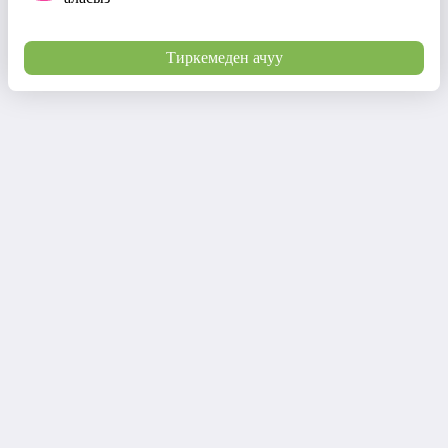
Тиркемеден ачуу