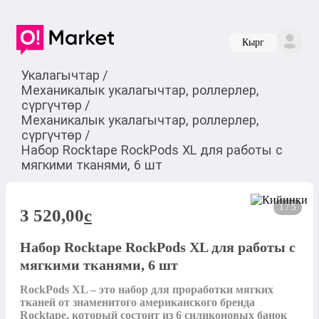
Кырг
Укалагычтар
/
Механикалык укалагычтар, роллерлер,
сүргүчтөр
/
Механикалык укалагычтар, роллерлер,
сүргүчтөр
/
Набор Rocktape RockPods XL для работы с
мягкими тканями, 6 шт
1 / 5
3 520,00
c
Набор Rocktape RockPods XL для работы с
мягкими тканями, 6 шт
RockPods XL – это набор для проработки мягких 
тканей от знаменитого американского бренда 
Rocktape, который состоит из 6 силиконовых банок 