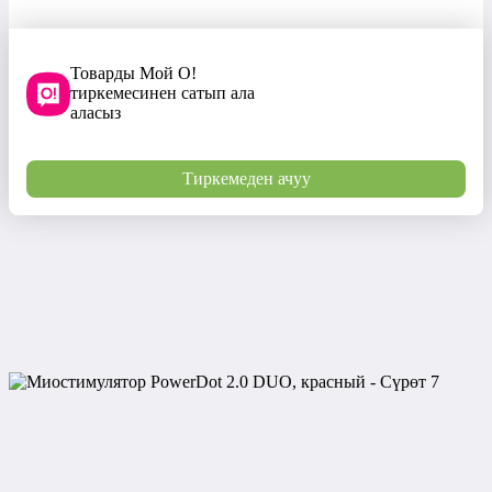
Товарды Мой О!
тиркемесинен сатып ала
аласыз
Тиркемеден ачуу