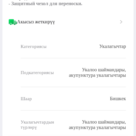
- Защитный чехол для переноски.
Акысыз жеткирүү
Укалагычтар
Категориясы
Укалоо шаймандары,
Подкатегориясы
акупунктура укалагычтары
Бишкек
Шаар
Укалоо шаймандары,
Укалагычтардын
түрлөрү
акупунктура укалагычтары