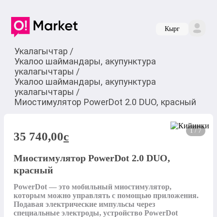
Кырг
Укалагычтар
/
Укалоо шаймандары, акупунктура
укалагычтары
/
Укалоо шаймандары, акупунктура
укалагычтары
/
Миостимулятор PowerDot 2.0 DUO, красный
1 / 7
35 740,00
c
Миостимулятор PowerDot 2.0 DUO,
красный
PowerDot — это мобильный миостимулятор, 
которым можно управлять с помощью приложения. 
Подавая электрические импульсы через 
специальные электроды, устройство PowerDot 