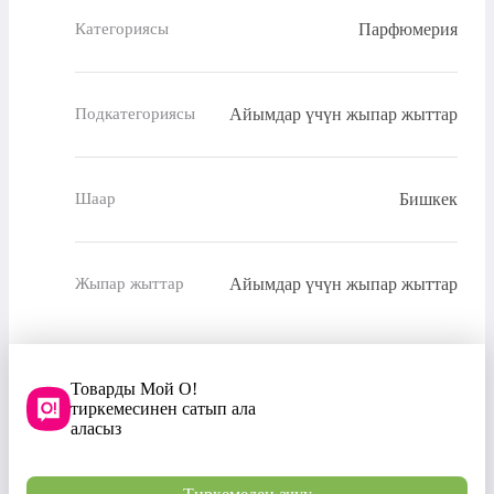
Парфюмерия
Категориясы
Айымдар үчүн жыпар жыттар
Подкатегориясы
Бишкек
Шаар
Айымдар үчүн жыпар жыттар
Жыпар жыттар
Товарды Мой О!
тиркемесинен сатып ала
аласыз