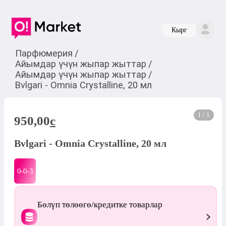
Кырг
Парфюмерия
/
Айымдар үчүн жыпар жыттар
/
Айымдар үчүн жыпар жыттар
/
Bvlgari - Omnia Crystalline, 20 мл
1 / 1
950,00
c
Bvlgari - Omnia Crystalline, 20 мл
0-0-
3
Бөлүп төлөөгө/кредитке товарлар