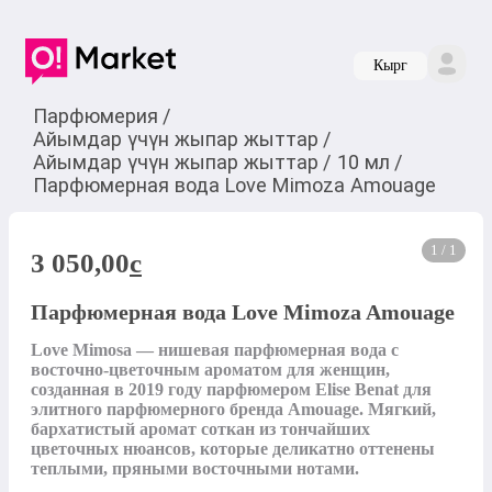
Кырг
Парфюмерия
/
Айымдар үчүн жыпар жыттар
/
Айымдар үчүн жыпар жыттар
/
10 мл
/
Парфюмерная вода Love Mimoza Amouage
1 / 1
3 050,00
c
Парфюмерная вода Love Mimoza Amouage
Love Mimosa — нишевая парфюмерная вода с 
восточно-цветочным ароматом для женщин, 
созданная в 2019 году парфюмером Elise Benat для 
элитного парфюмерного бренда Amouage. Мягкий, 
бархатистый аромат соткан из тончайших 
цветочных нюансов, которые деликатно оттенены 
теплыми, пряными восточными нотами.
