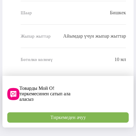
Бишкек
Шаар
Айымдар үчүн жыпар жыттар
Жыпар жыттар
10 мл
Бөтөлкө көлөмү
Товарды Мой О!
тиркемесинен сатып ала
аласыз
Тиркемеден ачуу