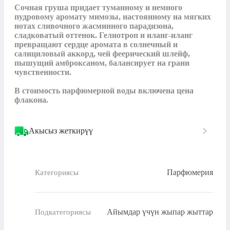
Сочная груша придает туманному и немного 
пудровому аромату мимозы, настоянному на мягких 
нотах сливочного жасминного парадизона, 
сладковатый оттенок. Гелиотроп и иланг-иланг 
превращают сердце аромата в солнечный и 
салициловый аккорд, чей феерический шлейф, 
пышущий амброксаном, балансирует на грани 
чувственности.

В стоимость парфюмерной воды включена цена 
флакона.
Акысыз жеткирүү
Парфюмерия
Категориясы
Айымдар үчүн жыпар жыттар
Подкатегориясы