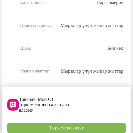
Парфюмерия
Категориясы
Мырзалар үчүн жыпар жыттар
Подкатегориясы
Бишкек
Шаар
Мырзалар үчүн жыпар жыттар
Жыпар жыттар
Товарды Мой О!
тиркемесинен сатып ала
аласыз
Тиркемеден ачуу