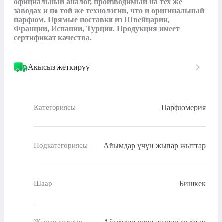
официальный аналог, производимый на тех же 
заводах и по той же технологии, что и оригинальный 
парфюм. Прямые поставки из Швейцарии, 
Франции, Испании, Турции. Продукция имеет 
сертификат качества.
Акысыз жеткирүү
Парфюмерия
Категориясы
Айымдар үчүн жыпар жыттар
Подкатегориясы
Бишкек
Шаар
Айымдар үчүн жыпар жыттар
Жыпар жыттар