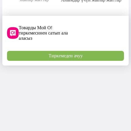
Товарды Мой О!
тиркемесинен сатып ала
аласыз
Тиркемеден ачуу