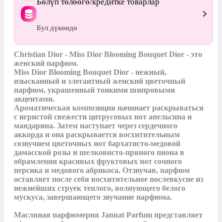
Бөлүп төлөөгө/кредитке товарлар
Бул дүкөндө
Christian Dior - Miss Dior Blooming Bouquet Dior - это 
женский парфюм.

Miss Dior Blooming Bouquet Dior - нежный, 
изысканный и элегантный женский цветочный 
парфюм, украшенный тонкими шипровыми 
акцентами. 

Ароматическая композиция начинает раскрываться 
с игристой свежести цитрусовых нот апельсина и 
мандарина. Затем наступает через сердечного 
аккорда и она раскрывается восхитительным 
созвучием цветочных нот бархатисто-медовой 
дамасской розы и шелковисто-пряного пиона в 
обрамлении красивых фруктовых нот сочного 
персика и медового абрикоса. Отзвучав, парфюм 
оставляет после себя восхитительное послевкусие из 
нежнейших струек теплого, волнующего белого 
мускуса, завершающего звучание парфюма.

Масляная парфюмерия Jannat Parfum представляет 