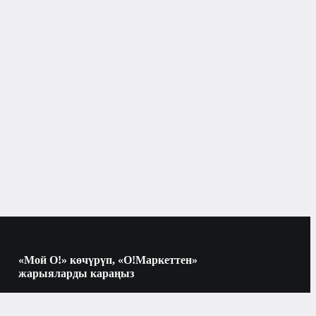
Бишкек
Айымдар үчүн жыпар жыттар
«Мой О!» көчүрүп, «О!Маркеттен»
жарыяларды караңыз
Көчүрүү үчүн камераны QR-кодго
багыттаңыз