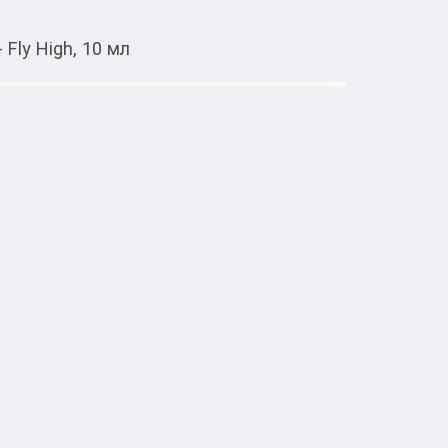
 Fly High, 10 мл
Тиркемеден ачуу
тке товарлар
арфюм.

ье и чудесно дополняет образ нежной, 
орая не против время от времени 