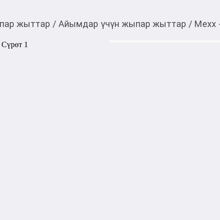
пар жыттар
/
Айымдар үчүн жыпар жыттар
/
Mexx -
500,00
c
Товарды Мой О!
тиркемесинен сатып ала
Mexx - Fly High, 10 мл
аласыз
0-0-
3
Бөлүп төлөөгө/креди
Бул дүкөндө
Mexx - Fly High - женский п
Mexx - Fly High дарит счаст
мечтательной женщины, кот