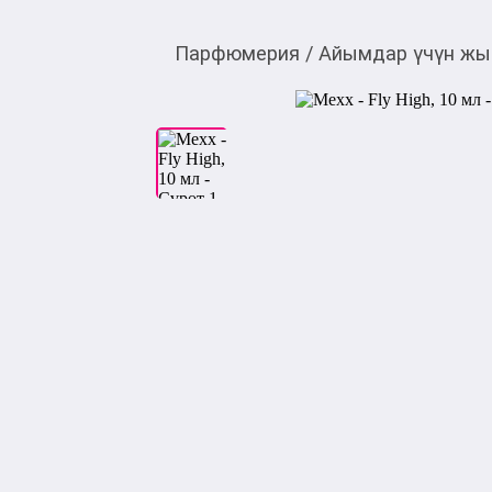
Парфюмерия
/
Айымдар үчүн жы