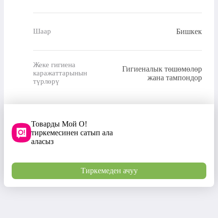
Бишкек
Шаар
Жеке гигиена
Гигиеналык төшөмөлөр
каражаттарынын
жана тампондор
түрлөрү
Товарды Мой О!
тиркемесинен сатып ала
аласыз
Тиркемеден ачуу