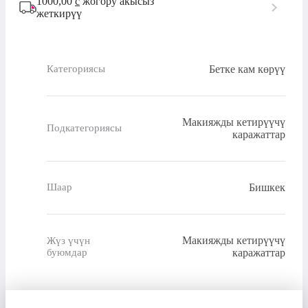
1000,00
с
жогору акысыз
жеткирүү
Бетке кам көрүү
Категориясы
Макияжды кетирүүчү
Подкатегориясы
каражаттар
Бишкек
Шаар
Макияжды кетирүүчү
Жүз үчүн
буюмдар
каражаттар