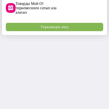
Товарды Мой О!
тиркемесинен сатып ала
аласыз
Тиркемеден ачуу