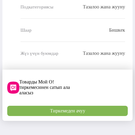
Тазалоо жана жууну
Подкатегориясы
Бишкек
Шаар
Тазалоо жана жууну
Жүз үчүн буюмдар
Товарды Мой О!
тиркемесинен сатып ала
аласыз
Тиркемеден ачуу