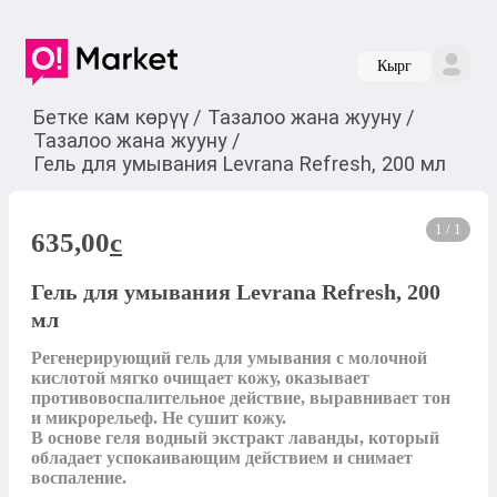
Кырг
Бетке кам көрүү
/
Тазалоо жана жууну
/
Тазалоо жана жууну
/
Гель для умывания Levrana Refresh, 200 мл
1 / 1
635,00
c
Гель для умывания Levrana Refresh, 200
мл
Регенерирующий гель для умывания с молочной 
кислотой мягко очищает кожу, оказывает 
противовоспалительное действие, выравнивает тон 
и микрорельеф. Не сушит кожу.

В основе геля водный экстракт лаванды, который 
обладает успокаивающим действием и снимает 
воспаление.
