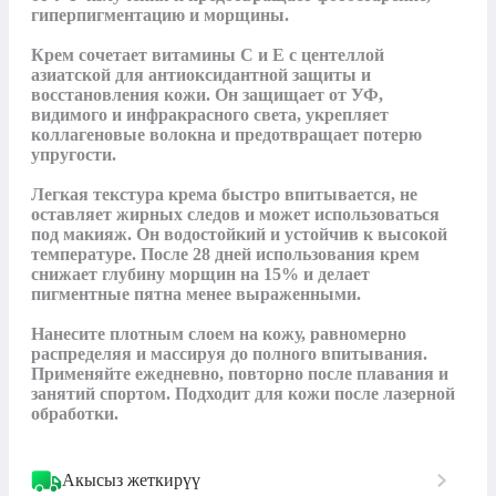
гиперпигментацию и морщины.

Крем сочетает витамины С и Е с центеллой 
азиатской для антиоксидантной защиты и 
восстановления кожи. Он защищает от УФ, 
видимого и инфракрасного света, укрепляет 
коллагеновые волокна и предотвращает потерю 
упругости.

Легкая текстура крема быстро впитывается, не 
оставляет жирных следов и может использоваться 
под макияж. Он водостойкий и устойчив к высокой 
температуре. После 28 дней использования крем 
снижает глубину морщин на 15% и делает 
пигментные пятна менее выраженными.

Нанесите плотным слоем на кожу, равномерно 
распределяя и массируя до полного впитывания. 
Применяйте ежедневно, повторно после плавания и 
занятий спортом. Подходит для кожи после лазерной 
обработки.
Акысыз жеткирүү