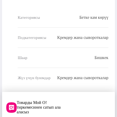
Бетке кам көрүү
Категориясы
Кремдер жана сывороткалар
Подкатегориясы
Бишкек
Шаар
Кремдер жана сывороткалар
Жүз үчүн буюмдар
Товарды Мой О!
тиркемесинен сатып ала
аласыз