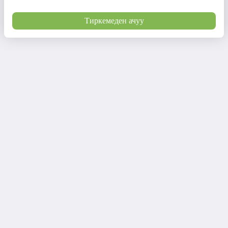
Тиркемеден ачуу