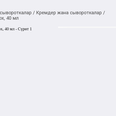
 сывороткалар
/
Кремдер жана сывороткалар
/
ox, 40 мл
780,00
c
Товарды Мой О!
тиркемесинен сатып ала
Крем для век Medi-Pee
аласыз
Medi-Peel Peptide Tox Компл
сокращает уже имеющиеся 
новых, подтягивает, увлажн
Пептиды способствуют укр
тонус кожи, ускоряют есте
коллагена и эластина в эпид
Крем эффективно воздейству
подтягивает, повышает элас
синтез коллагена и эластин
Обладает омолаживающим д