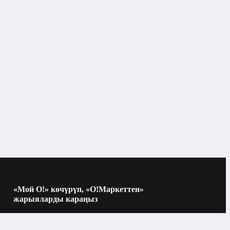
«Мой О!» көчүрүп, «О!Маркеттен»
жарыяларды караңыз
Көчүрүү үчүн камераны QR-кодго
багыттаңыз