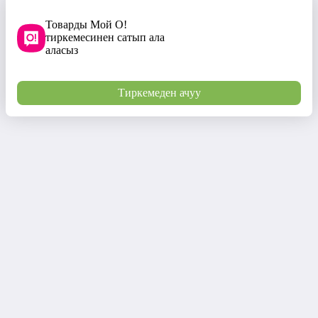
Товарды Мой О!
тиркемесинен сатып ала
аласыз
Тиркемеден ачуу