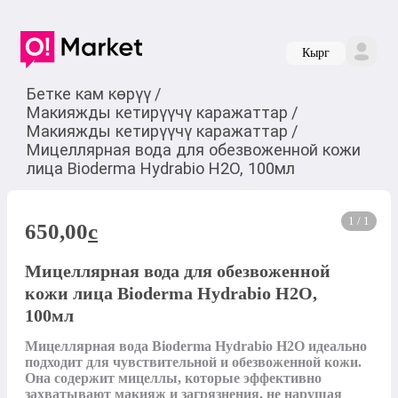
Кырг
Бетке кам көрүү
/
Макияжды кетирүүчү каражаттар
/
Макияжды кетирүүчү каражаттар
/
Мицеллярная вода для обезвоженной кожи
лица Bioderma Hydrabio H2O, 100мл
1 / 1
650,00
c
Мицеллярная вода для обезвоженной
кожи лица Bioderma Hydrabio H2O,
100мл
Мицеллярная вода Bioderma Hydrabio H2O идеально 
подходит для чувствительной и обезвоженной кожи. 
Она содержит мицеллы, которые эффективно 
захватывают макияж и загрязнения, не нарушая 