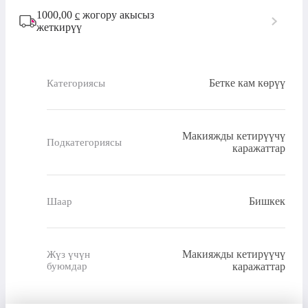
1000,00
с
жогору акысыз
жеткирүү
Бетке кам көрүү
Категориясы
Макияжды кетирүүчү
Подкатегориясы
каражаттар
Бишкек
Шаар
Макияжды кетирүүчү
Жүз үчүн
буюмдар
каражаттар