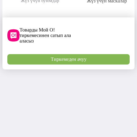
Жүз үчүн маскалар
Жүз үчүн буюмдар
Товарды Мой О!
тиркемесинен сатып ала
аласыз
Тиркемеден ачуу