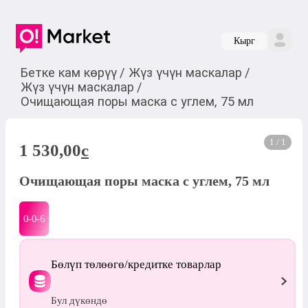
Кырг
Бетке кам көрүү
/
Жүз үчүн маскалар
/
Жүз үчүн маскалар
/
Очищающая поры маска с углем, 75 мл
1 / 1
1 530,00
c
Очищающая поры маска с углем, 75 мл
0-0-
6
Бөлүп төлөөгө/кредитке товарлар
Бул дүкөндө