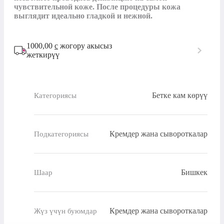
чувствительной коже. После процедуры кожа 
выглядит идеально гладкой и нежной.
1000,00
с
жогору акысыз
жеткирүү
Бетке кам көрүү
Категориясы
Кремдер жана сывороткалар
Подкатегориясы
Бишкек
Шаар
Кремдер жана сывороткалар
Жүз үчүн буюмдар