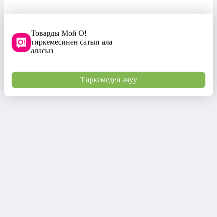
Товарды Мой О!
тиркемесинен сатып ала
аласыз
Тиркемеден ачуу