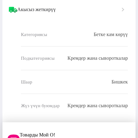
Акысыз жеткирүү
Бетке кам көрүү
Категориясы
Кремдер жана сывороткалар
Подкатегориясы
Бишкек
Шаар
Кремдер жана сывороткалар
Жүз үчүн буюмдар
Товарды Мой О!