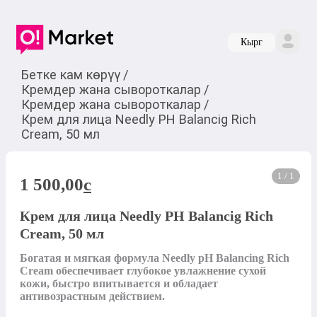
Кырг
Бетке кам көрүү
/
Кремдер жана сывороткалар
/
Кремдер жана сывороткалар
/
Крем для лица Needly PH Balancig Rich
Cream, 50 мл
1 / 1
1 500,00
c
Крем для лица Needly PH Balancig Rich
Cream, 50 мл
Богатая и мягкая формула Needly pH Balancing Rich 
Cream обеспечивает глубокое увлажнение сухой 
кожи, быстро впитывается и обладает 
антивозрастным действием.