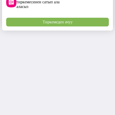
тиркемесинен сатып ала
аласыз
Тиркемеден ачуу