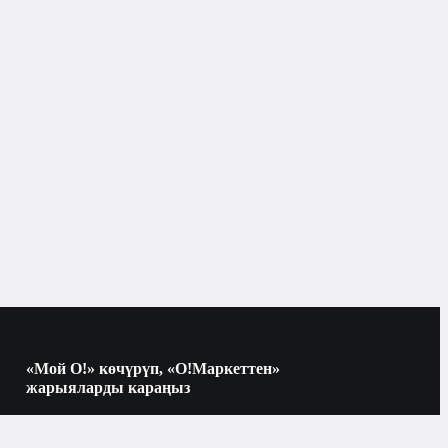
Бишкек
Кремдер жана сывороткалар
«Мой О!» көчүрүп, «О!Маркеттен»
жарыяларды караңыз
Көчүрүү үчүн камераны QR-кодго
багыттаңыз