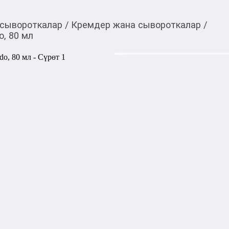
 сывороткалар
/
Кремдер жана сывороткалар
/
o, 80 мл
1 450,00
c
Товарды Мой О!
тиркемесинен сатып ала
Крем легкий Round La
аласыз
0-0-
3
Бөлүп төлөөгө/креди
Бул дүкөндө
Лёгкий увлажняющий крем 
помогает справиться с обез