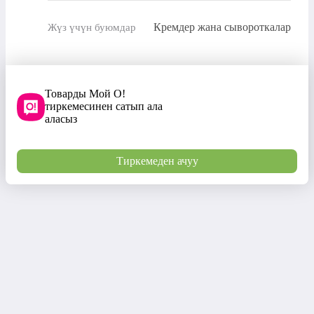
Кремдер жана сывороткалар
Жүз үчүн буюмдар
Товарды Мой О!
тиркемесинен сатып ала
аласыз
Тиркемеден ачуу