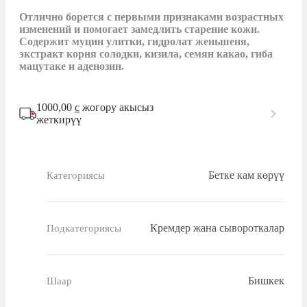
Отлично борется с первыми признаками возрастных 
изменений и помогает замедлить старение кожи. 
Содержит муцин улитки, гидролат женьшеня, 
экстракт корня солодки, кизила, семян какао, гиба 
мацутаке и аденозин.
1000,00
с
жогору акысыз
жеткирүү
Бетке кам көрүү
Категориясы
Кремдер жана сывороткалар
Подкатегориясы
Бишкек
Шаар