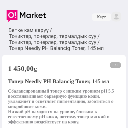
Кырг
Бетке кам көрүү
/
Тониктер, тонерлер, термалдык суу
/
Тониктер, тонерлер, термалдык суу
/
Тонер Needly PH Balancig Toner, 145 мл
1 / 1
1 450,00
c
Тонер Needly PH Balancig Toner, 145 мл
Сбалансированный тонер с низким уровнем pH 5,5 
восстанавливает барьерную функцию кожи, 
увлажняет и осветляет пигментацию, заботиться о 
микробиоме кожи.

Низкий pH находится на уровне, близком к 
естественному pH кожи, поэтому тонер мягкий и 
эффективно воздействует на кожу.