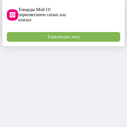
Товарды Мой О!
тиркемесинен сатып ала
аласыз
Тиркемеден ачуу