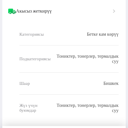
Акысыз жеткирүү
Бетке кам көрүү
Категориясы
Тониктер, тонерлер, термалдык
Подкатегориясы
суу
Бишкек
Шаар
Тониктер, тонерлер, термалдык
Жүз үчүн
буюмдар
суу