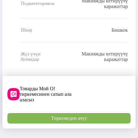
Макияжды кетирүүчү
Подкатегориясы
каражаттар
Бишкек
Шаар
Макияжды кетирүүчү
Жүз үчүн
буюмдар
каражаттар
Товарды Мой О!
тиркемесинен сатып ала
аласыз
Тиркемеден ачуу