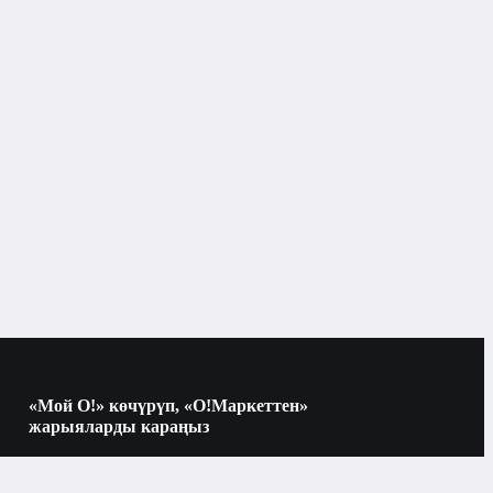
«Мой О!» көчүрүп, «О!Маркеттен»
жарыяларды караңыз
Көчүрүү үчүн камераны QR-кодго
багыттаңыз