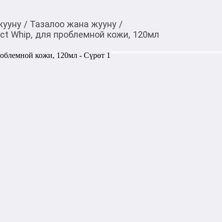
жууну
/
Тазалоо жана жууну
/
ct Whip, для проблемной кожи, 120мл
699,00
c
Товарды Мой О!
тиркемесинен сатып ала
Пенка для умывания, 
аласыз
проблемной кожи, 12
Лечебная пена для умывания 
Acne Care.

Эффективно предотвращает 
подходит для любого возраста
Предотвращает огрубение ко
кожу лица. Идеально подход
комбинированной типами к
1000,00
с
жогору акысыз
жеткирүү