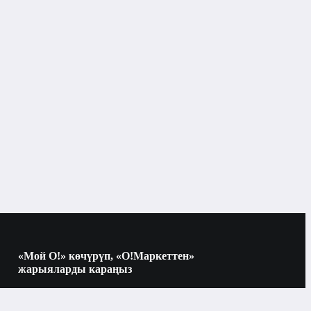
«Мой О!» көчүрүп, «О!Маркеттен»
жарыяларды караңыз
Көчүрүү үчүн камераны QR-кодго
багыттаңыз