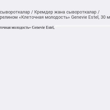
 сывороткалар
/
Кремдер жана сывороткалар
/
ирелином «Клеточная молодость» Genevie Estel, 30 
3 565,00
c
Товарды Мой О!
тиркемесинен сатып ала
Крем для кожи вокруг
аласыз
молодость» Genevie Est
Формула крема создана на 
обогащена пептидами — кл
сосредоточенными на запуск
Регулярное применение кре
препятствует появлению но
забыть о следах усталости и
тонусе, нежная и гладкая.
энергии.