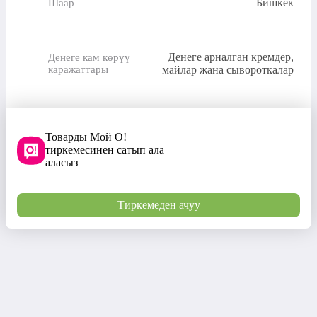
Бишкек
Шаар
Денеге арналган кремдер,
Денеге кам көрүү
каражаттары
майлар жана сывороткалар
Товарды Мой О!
тиркемесинен сатып ала
аласыз
Тиркемеден ачуу