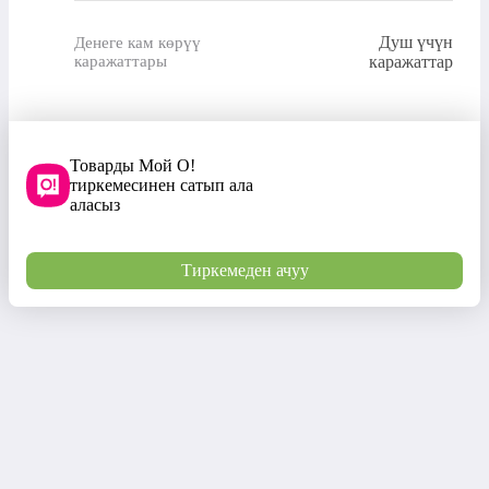
Душ үчүн
Денеге кам көрүү
каражаттары
каражаттар
Товарды Мой О!
тиркемесинен сатып ала
аласыз
Тиркемеден ачуу