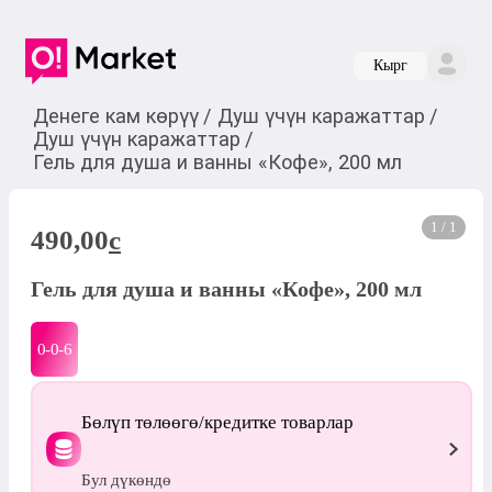
Кырг
Денеге кам көрүү
/
Душ үчүн каражаттар
/
Душ үчүн каражаттар
/
Гель для душа и ванны «Кофе», 200 мл
1 / 1
490,00
c
Гель для душа и ванны «Кофе», 200 мл
0-0-
6
Бөлүп төлөөгө/кредитке товарлар
Бул дүкөндө