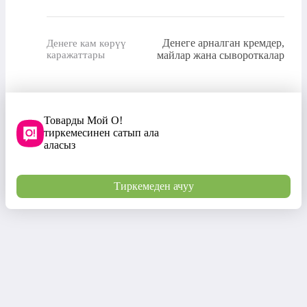
Денеге арналган кремдер,
Денеге кам көрүү
каражаттары
майлар жана сывороткалар
Товарды Мой О!
тиркемесинен сатып ала
аласыз
Тиркемеден ачуу