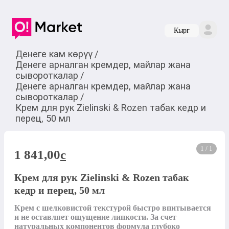
Кырг
Денеге кам көрүү
/
Денеге арналган кремдер, майлар жана
сывороткалар
/
Денеге арналган кремдер, майлар жана
сывороткалар
/
Крем для рук Zielinski & Rozen табак кедр и
перец, 50 мл
1 / 1
1 841,00
c
Крем для рук Zielinski & Rozen табак
кедр и перец, 50 мл
Крем с шелковистой текстурой быстро впитывается 
и не оставляет ощущение липкости. За счет 
натуральных компонентов формула глубоко 