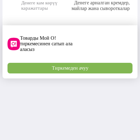
Денеге арналган кремдер,
Денеге кам көрүү
каражаттары
майлар жана сывороткалар
Товарды Мой О!
тиркемесинен сатып ала
аласыз
Тиркемеден ачуу