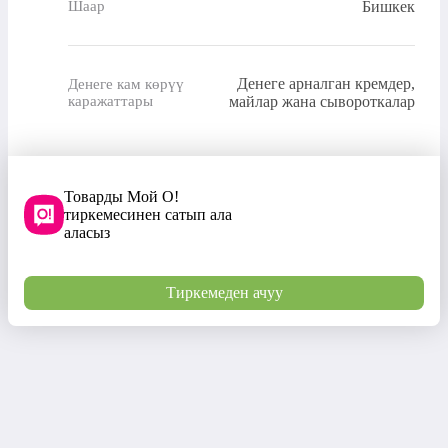
Бишкек
Шаар
Денеге арналган кремдер,
Денеге кам көрүү
каражаттары
майлар жана сывороткалар
Товарды Мой О!
тиркемесинен сатып ала
аласыз
Тиркемеден ачуу