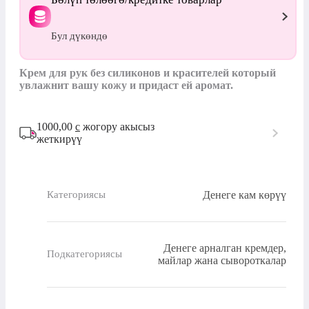
Бул дүкөндө
Крем для рук без силиконов и красителей который 
увлажнит вашу кожу и придаст ей аромат.
1000,00
с
жогору акысыз
жеткирүү
Денеге кам көрүү
Категориясы
Денеге арналган кремдер,
Подкатегориясы
майлар жана сывороткалар