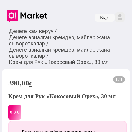
Кырг
Денеге кам көрүү
/
Денеге арналган кремдер, майлар жана
сывороткалар
/
Денеге арналган кремдер, майлар жана
сывороткалар
/
Крем для Рук «Кокосовый Орех», 30 мл
1 / 1
390,00
c
Крем для Рук «Кокосовый Орех», 30 мл
0-0-
6
Бөлүп төлөөгө/кредитке товарлар