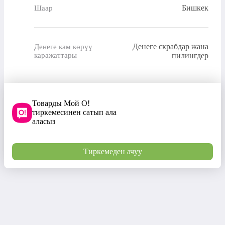
Бишкек
Шаар
Денеге скрабдар жана
Денеге кам көрүү
каражаттары
пилингдер
Товарды Мой О!
тиркемесинен сатып ала
аласыз
Тиркемеден ачуу