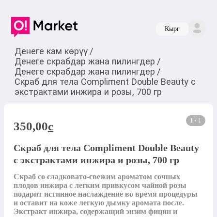
Кырг
Денеге кам көрүү
/
Денеге скрабдар жана пилингдер
/
Денеге скрабдар жана пилингдер
/
Скраб для тела Compliment Double Beauty с
экстрактами инжира и розы, 700 гр
1 / 1
350,00
c
Скраб для тела Compliment Double Beauty
с экстрактами инжира и розы, 700 гр
Скраб со сладковато-свежим ароматом сочных 
плодов инжира с легким привкусом чайной розы 
подарит истинное наслаждение во время процедуры 
и оставит на коже легкую дымку аромата после. 
Экстракт инжира, содержащий энзим фицин и 