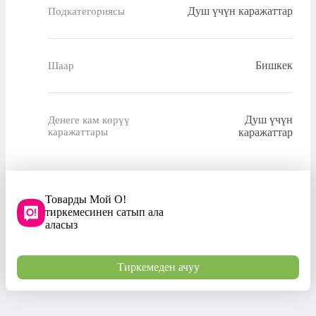
Душ үчүн каражаттар
Подкатегориясы
Бишкек
Шаар
Душ үчүн
Денеге кам көрүү
каражаттары
каражаттар
Товарды Мой О!
тиркемесинен сатып ала
аласыз
Тиркемеден ачуу