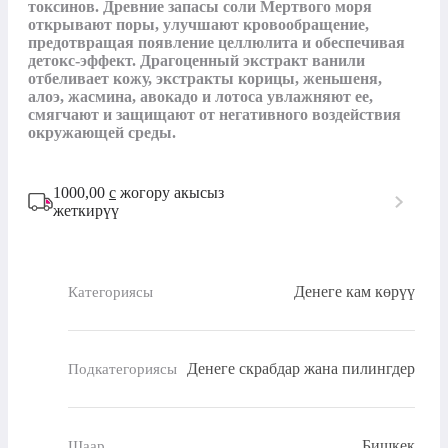
токсинов. Древние запасы соли Мертвого моря 
открывают поры, улучшают кровообращение, 
предотвращая появление целлюлита и обеспечивая 
детокс-эффект. Драгоценный экстракт ванили 
отбеливает кожу, экстракты корицы, женьшеня, 
алоэ, жасмина, авокадо и лотоса увлажняют ее, 
смягчают и защищают от негативного воздействия 
окружающей среды.
1000,00
с
жогору акысыз
жеткирүү
Денеге кам көрүү
Категориясы
Денеге скрабдар жана пилингдер
Подкатегориясы
Бишкек
Шаар