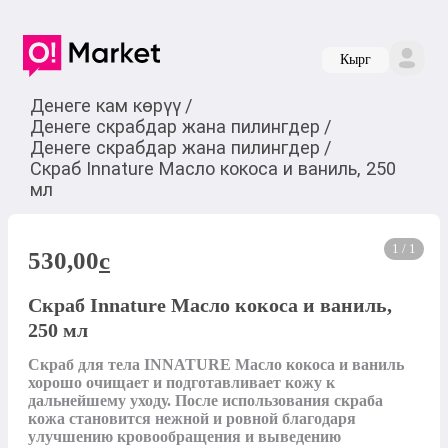
Кырг
Денеге кам көрүү
/
Денеге скрабдар жана пилингдер
/
Денеге скрабдар жана пилингдер
/
Скраб Innature Масло кокоса и ваниль, 250
мл
1 / 1
530,00
c
Скраб Innature Масло кокоса и ваниль,
250 мл
Скраб для тела INNATURE Масло кокоса и ваниль 
хорошо очищает и подготавливает кожу к 
дальнейшему уходу. После использования скраба 
кожа становится нежной и ровной благодаря 
улучшению кровообращения и выведению 