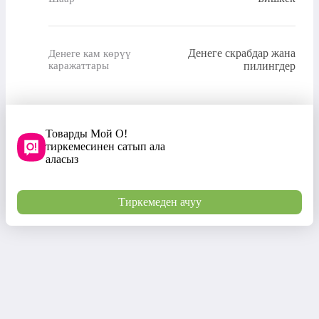
Денеге скрабдар жана
Денеге кам көрүү
каражаттары
пилингдер
Товарды Мой О!
тиркемесинен сатып ала
аласыз
Тиркемеден ачуу