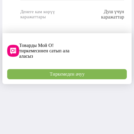
Душ үчүн
Денеге кам көрүү
каражаттары
каражаттар
Товарды Мой О!
тиркемесинен сатып ала
аласыз
Тиркемеден ачуу