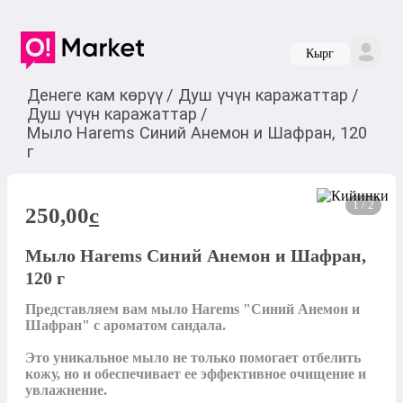
Кырг
Денеге кам көрүү
/
Душ үчүн каражаттар
/
Душ үчүн каражаттар
/
Мыло Harems Синий Анемон и Шафран, 120
г
1 / 2
250,00
c
Мыло Harems Синий Анемон и Шафран,
120 г
Представляем вам мыло Harems "Синий Анемон и 
Шафран" с ароматом сандала. 

Это уникальное мыло не только помогает отбелить 
кожу, но и обеспечивает ее эффективное очищение и 
увлажнение. 
