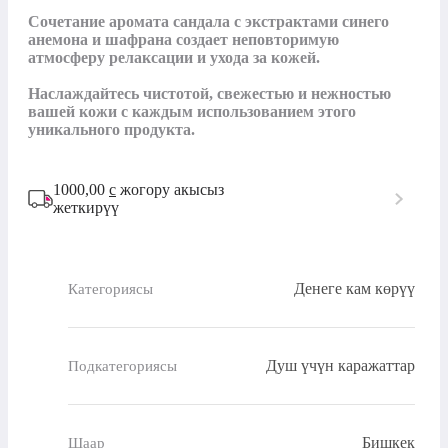
Сочетание аромата сандала с экстрактами синего 
анемона и шафрана создает неповторимую 
атмосферу релаксации и ухода за кожей. 

Наслаждайтесь чистотой, свежестью и нежностью 
вашей кожи с каждым использованием этого 
уникального продукта.
1000,00
с
жогору акысыз
жеткирүү
Денеге кам көрүү
Категориясы
Душ үчүн каражаттар
Подкатегориясы
Бишкек
Шаар