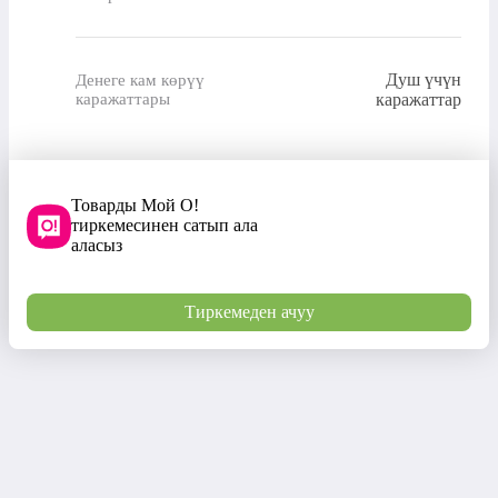
Душ үчүн
Денеге кам көрүү
каражаттары
каражаттар
Товарды Мой О!
тиркемесинен сатып ала
аласыз
Тиркемеден ачуу