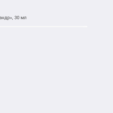
андр», 30 мл
Тиркемеден ачуу
& Кориандр», 30 мл
тке товарлар
в и красителей который увлажнит вашу 