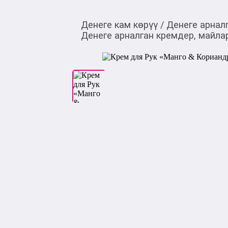
Денеге кам көрүү
/
Денеге арнал
Денеге арналган кремдер, майла