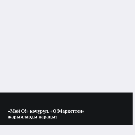
«Мой О!» көчүрүп, «О!Маркеттен»
жарыяларды караңыз
Көчүрүү үчүн камераны QR-кодго
багыттаңыз