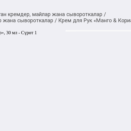
ган кремдер, майлар жана сывороткалар
/
р жана сывороткалар
/
Крем для Рук «Манго & Кори
390,00
c
Товарды Мой О!
тиркемесинен сатып ала
Крем для Рук «Манго 
аласыз
0-0-
6
Бөлүп төлөөгө/креди
Бул дүкөндө
Крем для рук без силиконо
кожу и придаст ей аромат.