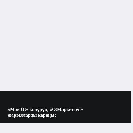
«Мой О!» көчүрүп, «О!Маркеттен»
жарыяларды караңыз
Көчүрүү үчүн камераны QR-кодго
багыттаңыз