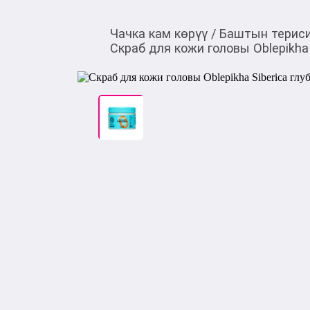
Чачка кам көрүү
/
Баштын териси
Скраб для кожи головы Oblepikha 