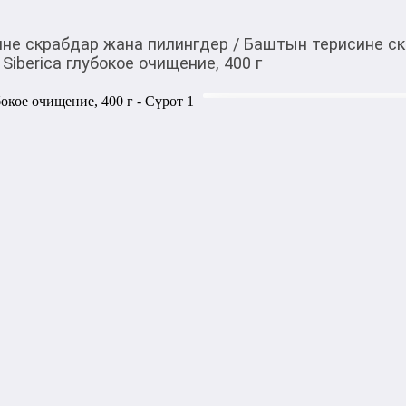
не скрабдар жана пилингдер
/
Баштын терисине ск
Siberica глубокое очищение, 400 г
486,00
c
Товарды Мой О!
тиркемесинен сатып ала
Скраб для кожи голов
аласыз
очищение, 400 г
Cкраб для кожи головы Oble
эффективно удаляет накопи
жира, улучшая состояние к
компоненты мягко отшелуши
Экстракт облепихи, богаты
восстанавливает волосы с к
объем. Скраб способствует
условия для роста сильных 