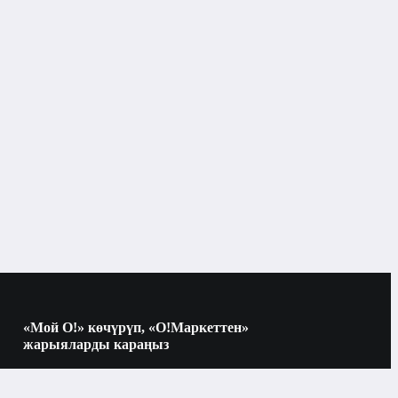
«Мой О!» көчүрүп, «О!Маркеттен»
жарыяларды караңыз
Көчүрүү үчүн камераны QR-кодго
багыттаңыз