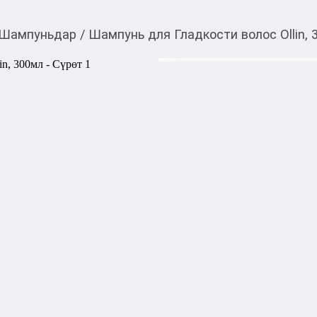
Шампуньдар
/
Шампунь для Гладкости волос Ollin, 
880,00
c
Товарды Мой О!
тиркемесинен сатып ала
Шампунь для Гладкост
аласыз
Прекрасно ухаживает за вол
сохраняет эластичность и у
кукурузного крахмала Mirus
образует защитную микропл
волоса и защищает его от п
волосам природную силу и б
1000,00
с
жогору акысыз
жеткирүү