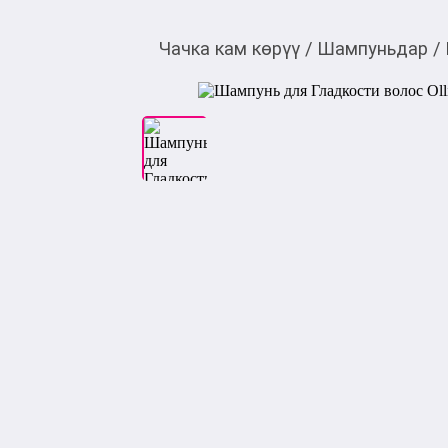
Чачка кам көрүү
/
Шампуньдар
/