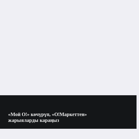
«Мой О!» көчүрүп, «О!Маркеттен»
жарыяларды караңыз
Көчүрүү үчүн камераны QR-кодго
багыттаңыз