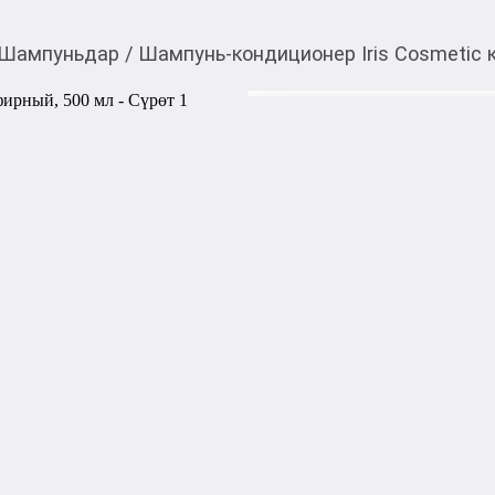
Шампуньдар
/
Шампунь-кондиционер Iris Cosmetic 
192,00
c
Товарды Мой О!
тиркемесинен сатып ала
Шампунь-кондиционер
аласыз
Шампунь-кондиционер кефир
нормальными и жирными во
и кожу головы, одновременн
комплексный сбалансирован
сыворотки, содержащий ко
аминокислот в сочетании с
луковицу, предупреждая вы
делает волосы эластичными
дополнительный объём, обле
для ежедневного использов
1000,00
с
жогору акысыз