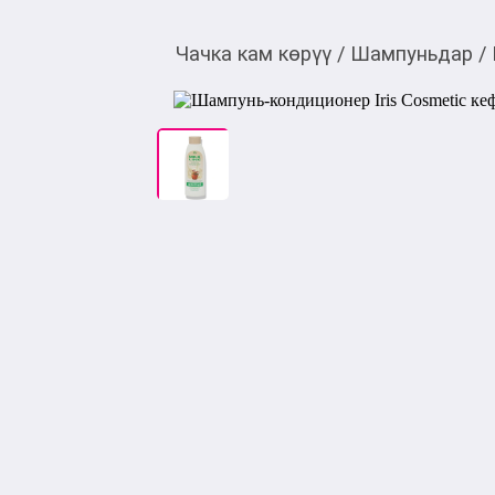
Чачка кам көрүү
/
Шампуньдар
/